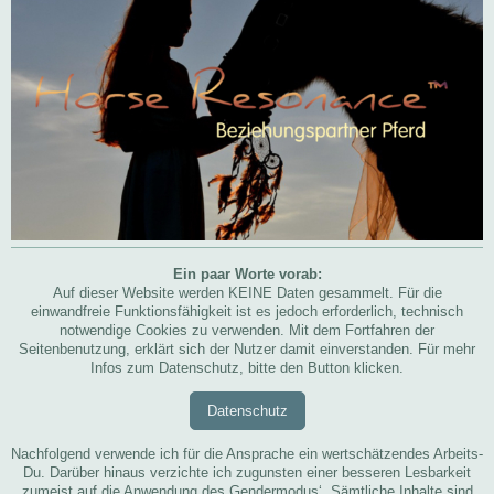
Ein paar Worte vorab:
Auf dieser Website werden KEINE Daten gesammelt. Für die
einwandfreie Funktionsfähigkeit ist es jedoch erforderlich, technisch
notwendige Cookies zu verwenden. Mit dem Fortfahren der
Seitenbenutzung, erklärt sich der Nutzer damit einverstanden. Für mehr
Infos zum Datenschutz, bitte den Button klicken.
Datenschutz
Nachfolgend verwende ich für die Ansprache ein wertschätzendes Arbeits-
Du. Darüber hinaus verzichte ich zugunsten einer besseren Lesbarkeit
zumeist auf die Anwendung des Gendermodus‘. Sämtliche Inhalte sind