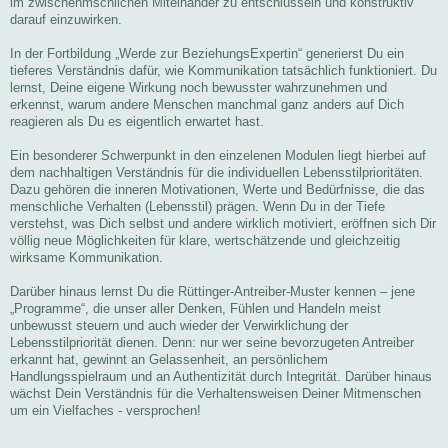
im zwischenmschlichen Miteinander zu entschlüsseln und konstruktiv
darauf einzuwirken.
In der Fortbildung „Werde zur BeziehungsExpertin“ generierst Du ein
tieferes Verständnis dafür, wie Kommunikation tatsächlich funktioniert. Du
lernst, Deine eigene Wirkung noch bewusster wahrzunehmen und
erkennst, warum andere Menschen manchmal ganz anders auf Dich
reagieren als Du es eigentlich erwartet hast.
Ein besonderer Schwerpunkt in den einzelenen Modulen liegt hierbei auf
dem nachhaltigen Verständnis für die individuellen Lebensstilprioritäten.
Dazu gehören die inneren Motivationen, Werte und Bedürfnisse, die das
menschliche Verhalten (Lebensstil) prägen. Wenn Du in der Tiefe
verstehst, was Dich selbst und andere wirklich motiviert, eröffnen sich Dir
völlig neue Möglichkeiten für klare, wertschätzende und gleichzeitig
wirksame Kommunikation.
Darüber hinaus lernst Du die Rüttinger-Antreiber-Muster kennen – jene
„Programme“, die unser aller Denken, Fühlen und Handeln meist
unbewusst steuern und auch wieder der Verwirklichung der
Lebensstilpriorität dienen. Denn: nur wer seine bevorzugeten Antreiber
erkannt hat, gewinnt an Gelassenheit, an persönlichem
Handlungsspielraum und an Authentizität durch Integrität. Darüber hinaus
wächst Dein Verständnis für die Verhaltensweisen Deiner Mitmenschen
um ein Vielfaches - versprochen!