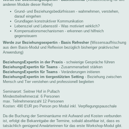
anderen Module dieser Reihe)
Grund- und Beziehungsbedürfnissen - wahrnehmen, verstehen,
darauf eingehen
Grundlagen konstruktiver Kommunikation
Lebensziel und Lebensstil - Was motiviert wirklich?
Kompensationsmechanismen - erkennen und hilfreich
gegensteuern
Werde zur Beziehungsexpertin - Basis Refresher
(Wissensauffrischung
aus dem Basis-Modul und Reflexion bezüglich bisheriger praktivscher
Anwendung)
BeziehungsExpertin in der Praxis
- schwierige Gespräche führen
BeziehungsExpertin für Teams
- Zusammenarbeit stärken
BeziehungsExpertin für Teams
- Veränderungen initieren
BeziehungsExpertin im tiergestützten Setting
- Beziehung zwischen
Mensch und Tier verstehen und professionell begleiten
Seminarort: Seitner Hof in Pullach
Mindestteilnehmerzal: 6 Personen
max. Teilnehmeranzahl 12 Personen
Kosten: 490 EUR pro Person pro Modul inkl. Verpflegungspauschale
Da die Buchung der Seminarräume mit Aufwand und Kosten verbunden
ist, erfolgt die Bekanntgabe der Termine, sobald absehbar ist, dass es
tatsächlich genügend Anwärterinnen für das erste Workshop-Modul gibt.