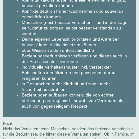
bewusst gestalten können
Konflikte deutlich früher wahrnehmen und souverän
entschärfen können
Menschen (noch) besser verstehen – und in der Lage
sein, dafür zu sorgen, selbst besser verstanden zu
werden
Deine eigenen Lebensstilprioritäten und Antreiber
bewusst konstruktiv einsetzen können
über Wissen zu den unterschiedliche
Beziehungsbedürfnissen verfügen und dieses auch in
der Praxis leichter einordnen
individuelle Verhaltensmuster inkl. versteckter
Botschaften identifizieren und passgenau darauf
reagieren können
in Gesprächen mehr Klarheit und somit mehr
Sicherheit ausstrahlen
Beziehungen aufbauen können, die von echter
Verbindung geprägt sind - sowohl von Vertrauen als
auch von gegenseitigem Respekt
Fazit
Nicht das Verhalten trennt Menschen, sondern das fehlende Verständnis
für die Bedürfnisse, die hinter diesem Verhalten stehen. Ob in Familie, im